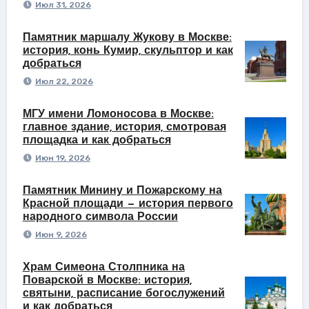
Июл 31, 2026
Памятник маршалу Жукову в Москве:
история, конь Кумир, скульптор и как
добраться
Июл 22, 2026
МГУ имени Ломоносова в Москве:
главное здание, история, смотровая
площадка и как добраться
Июн 19, 2026
Памятник Минину и Пожарскому на
Красной площади — история первого
народного символа России
Июн 9, 2026
Храм Симеона Столпника на
Поварской в Москве: история,
святыни, расписание богослужений
и как добраться