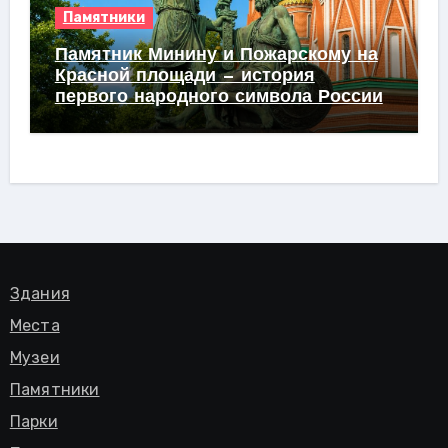
Памятники
Памятник Минину и Пожарскому на
Красной площади — история
первого народного символа России
Здания
Места
Музеи
Памятники
Парки