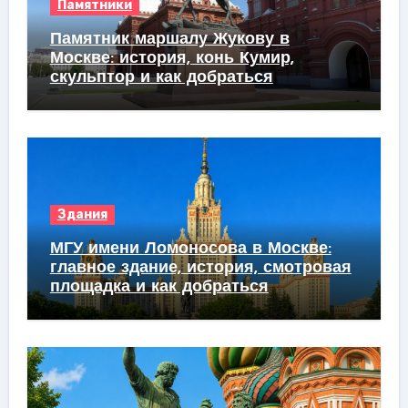
Памятники
Памятник маршалу Жукову в
Москве: история, конь Кумир,
скульптор и как добраться
Здания
МГУ имени Ломоносова в Москве:
главное здание, история, смотровая
площадка и как добраться