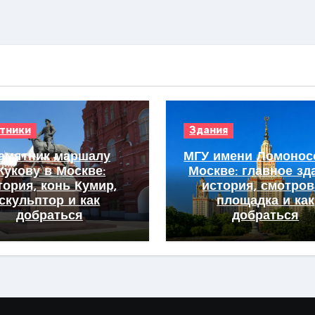
тники
Здания
амятник маршалу
МГУ имени Ломонос
Жукову в Москве:
Москве: главное зд
тория, конь Кумир,
история, смотро
скульптор и как
площадка и как
добраться
добраться