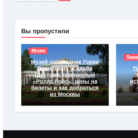
записей
Вы пропустили
Музеи
Памя
Музей-заповедник Горки
Ленинские: усадьба
П
Шехтеля, гусеничный
«Роллс-Ройс», цены на
ис
билеты и как добраться
из Москвы