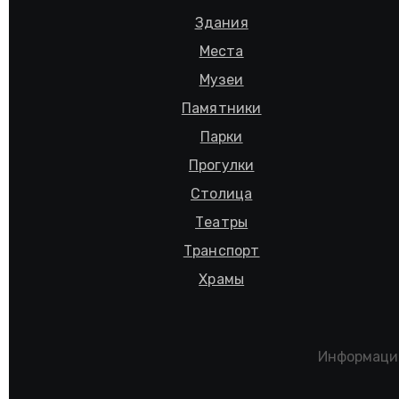
Здания
Места
Музеи
Памятники
Парки
Прогулки
Столица
Театры
Транспорт
Храмы
Информацио