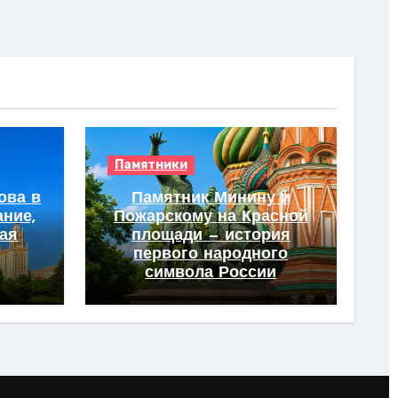
Памятники
ова в
Памятник Минину и
ание,
Пожарскому на Красной
вая
площади — история
первого народного
символа России