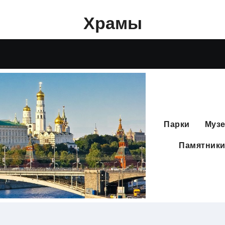
Храмы
Перейти
к
содержимому
Парки
Муз
Памятник