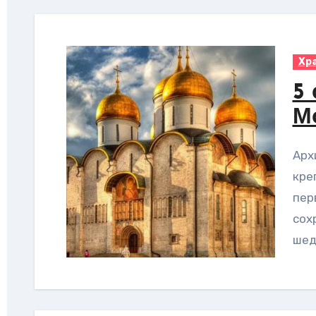
Хр
5
М
Архитектурная история Москвы начиналась с
кре
пер
сох
шед