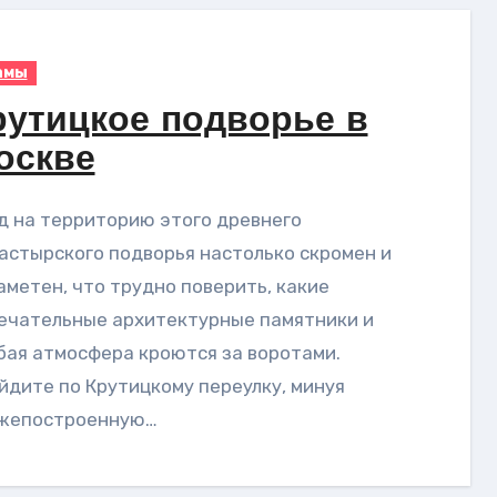
амы
рутицкое подворье в
оскве
астырского подворья настолько скромен и
аметен, что трудно поверить, какие
ечательные архитектурные памятники и
бая атмосфера кроются за воротами.
йдите по Крутицкому переулку, минуя
жепостроенную…