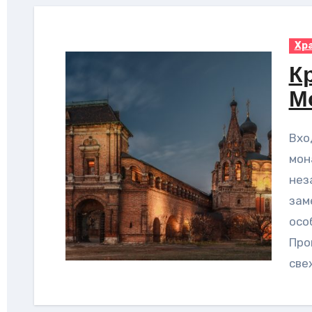
Хр
К
М
Вход на территорию этого древнего
мон
нез
зам
осо
Про
све